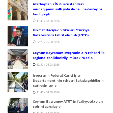
Azərbaycan XİN Gürcüstandakı
münaqişənin sülh yolu ilə həllinə dəstəyini
təsdiqləyib
11:45 / 08.08.2026
Hikmət Hacıyevin fikirləri "Türkiye
Gazetesi"ndə təhrif olunub (FOTO)
22:20 / 05.08.2026
Ceyhun Bayramov İsveçrənin XİN rəhbəri ilə
regional təhlükəsizliyi müzakirə edib
12:50 / 04.08.2026
İsveçrənin Federal Xarici İşlər
Departamentinin rəhbəri Bakıda şəhidlərin
xatirəsini anıb
11:47 / 04.08.2026
Ceyhun Bayramov ATƏT-in fəaliyyətdə olan
sədrini qarşılayıb