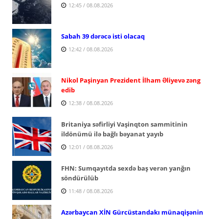
12:45 / 08.08.2026
Sabah 39 dərəcə isti olacaq
12:42 / 08.08.2026
Nikol Paşinyan Prezident İlham Əliyevə zəng
edib
12:38 / 08.08.2026
Britaniya səfirliyi Vaşinqton sammitinin
ildönümü ilə bağlı bəyanat yayıb
12:01 / 08.08.2026
FHN: Sumqayıtda sexdə baş verən yanğın
söndürülüb
11:48 / 08.08.2026
Azərbaycan XİN Gürcüstandakı münaqişənin