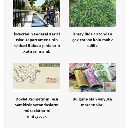
İsveçrənin Federal Xarici
İsmayıllıda 10 tondan
İşlər Departamentinin
çox çətənə kolu məhv
rəhbəri Bakıda şəhidlərin
edilib
xatirəsini anıb
Dövlət Xidmətinin rəisi
Bu günə olan valyuta
Şəmkirdə vətəndaşların
məzənnələri
müraciətlərini
dinləyəcək