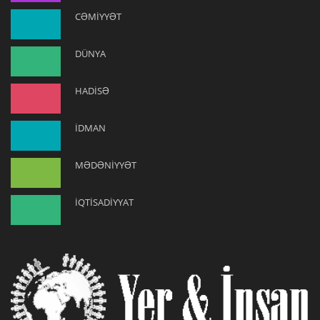
CƏMİYYƏT
DÜNYA
HADİSƏ
İDMAN
MƏDƏNİYYƏT
İQTİSADİYYAT