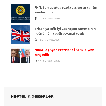
FHN: Sumqayıtda sexdə baş verən yanğın
söndürülüb
11:48 / 08.08.2026
Britaniya səfirliyi Vaşinqton sammitinin
ildönümü ilə bağlı bəyanat yayıb
12:01 / 08.08.2026
Nikol Paşinyan Prezident İlham Əliyevə
zəng edib
12:38 / 08.08.2026
HƏFTƏLİK XƏBƏRLƏR