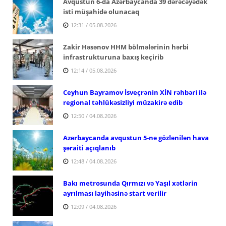
Avqustun 6-da Azərbaycanda 39 dərəcəyədək
isti müşahidə olunacaq
12:31 / 05.08.2026
Zakir Həsənov HHM bölmələrinin hərbi
infrastrukturuna baxış keçirib
12:14 / 05.08.2026
Ceyhun Bayramov İsveçrənin XİN rəhbəri ilə
regional təhlükəsizliyi müzakirə edib
12:50 / 04.08.2026
Azərbaycanda avqustun 5-nə gözlənilən hava
şəraiti açıqlanıb
12:48 / 04.08.2026
Bakı metrosunda Qırmızı və Yaşıl xətlərin
ayrılması layihəsinə start verilir
12:09 / 04.08.2026