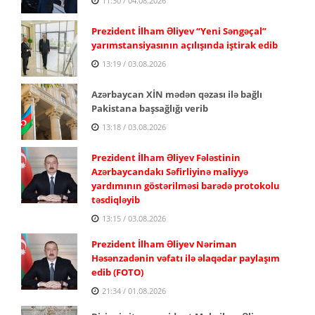
11:30 / 04.08.2026
Prezident İlham Əliyev “Yeni Səngəçal”
yarımstansiyasının açılışında iştirak edib
13:19 / 03.08.2026
Azərbaycan XİN mədən qəzası ilə bağlı
Pakistana başsağlığı verib
13:18 / 03.08.2026
Prezident İlham Əliyev Fələstinin
Azərbaycandakı Səfirliyinə maliyyə
yardımının göstərilməsi barədə protokolu
təsdiqləyib
13:15 / 03.08.2026
Prezident İlham Əliyev Nəriman
Həsənzadənin vəfatı ilə əlaqədar paylaşım
edib (FOTO)
21:34 / 01.08.2026