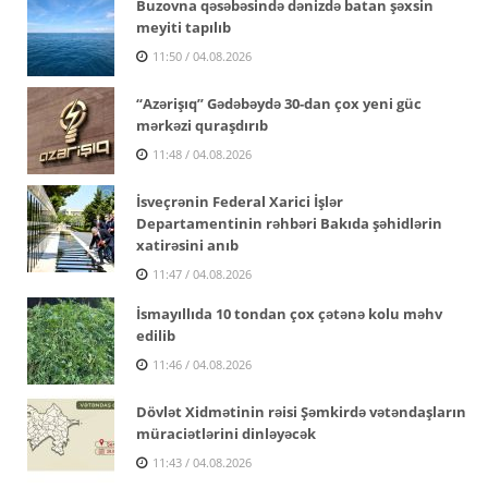
Buzovna qəsəbəsində dənizdə batan şəxsin
meyiti tapılıb
11:50 / 04.08.2026
“Azərişıq” Gədəbəydə 30-dan çox yeni güc
mərkəzi quraşdırıb
11:48 / 04.08.2026
İsveçrənin Federal Xarici İşlər
Departamentinin rəhbəri Bakıda şəhidlərin
xatirəsini anıb
11:47 / 04.08.2026
İsmayıllıda 10 tondan çox çətənə kolu məhv
edilib
11:46 / 04.08.2026
Dövlət Xidmətinin rəisi Şəmkirdə vətəndaşların
müraciətlərini dinləyəcək
11:43 / 04.08.2026