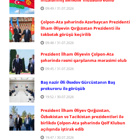
09:49 / 31.07.2026
Çolpon-Ata şəhərində Azərbaycan Prezidenti
İlham Əliyevin Qırğızıstan Prezidenti ilə
təkbətək görüşü keçirilib
09:48 / 31.07.2026
Prezident İlham Əliyevin Çolpon-Ata
şəhərində rəsmi qarşılanma mərasimi olub
09:45 / 31.07.2026
Baş nazir Əli Əsədov Gürcüstanın Baş
prokuroru ilə görüşüb
19:52 / 30.07.2026
Prezident İlham Əliyev Qırğızıstan,
Özbəkistan və Tacikistan prezidentləri ilə
birlikdə Çolpon-Ata şəhərində Qolf Klubun
açılışında iştirak edib
19:47 / 30.07.2026