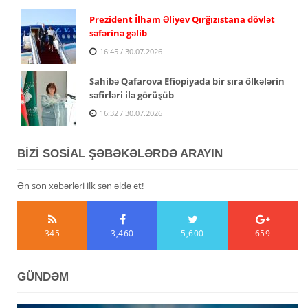
Prezident İlham Əliyev Qırğızıstana dövlət
səfərinə gəlib
16:45 / 30.07.2026
Sahibə Qafarova Efiopiyada bir sıra ölkələrin
səfirləri ilə görüşüb
16:32 / 30.07.2026
BİZİ SOSİAL ŞƏBƏKƏLƏRDƏ ARAYIN
Ən son xəbərləri ilk sən əldə et!
345
3,460
5,600
659
GÜNDƏM