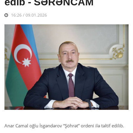
edib - SƏRƏNCAM
16:26 / 09.01.2026
Anar Camal oğlu İsgəndərov “Şöhrət” ordeni ilə təltif edilib.