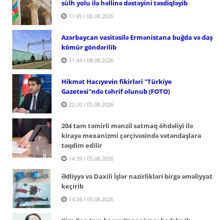
sülh yolu ilə həllinə dəstəyini təsdiqləyib
11:45 / 08.08.2026
Azərbaycan vasitəsilə Ermənistana buğda və daş
kömür göndərilib
11:44 / 08.08.2026
Hikmət Hacıyevin fikirləri "Türkiye
Gazetesi"ndə təhrif olunub (FOTO)
22:20 / 05.08.2026
204 tam təmirli mənzil satmaq öhdəliyi ilə
kirayə mexanizmi çərçivəsində vətəndaşlara
təqdim edilir
14:39 / 05.08.2026
Ədliyyə və Daxili İşlər nazirlikləri birgə əməliyyat
keçirib
14:34 / 05.08.2026