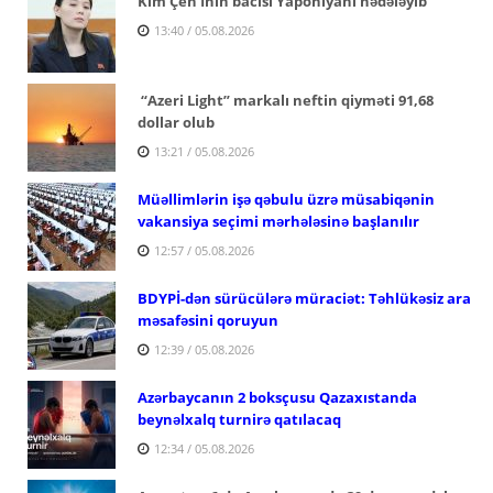
Kim Çen Inın bacısı Yaponiyanı hədələyib
13:40 / 05.08.2026
“Azeri Light” markalı neftin qiyməti 91,68
dollar olub
13:21 / 05.08.2026
Müəllimlərin işə qəbulu üzrə müsabiqənin
vakansiya seçimi mərhələsinə başlanılır
12:57 / 05.08.2026
BDYPİ-dən sürücülərə müraciət: Təhlükəsiz ara
məsafəsini qoruyun
12:39 / 05.08.2026
Azərbaycanın 2 boksçusu Qazaxıstanda
beynəlxalq turnirə qatılacaq
12:34 / 05.08.2026