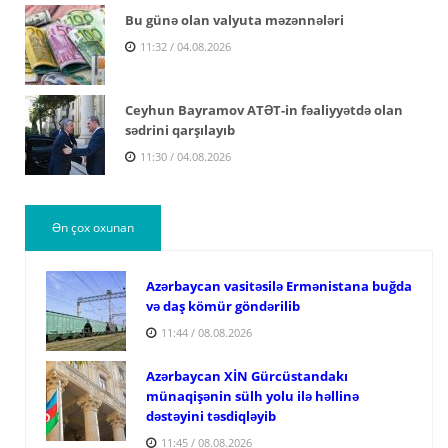
Bu günə olan valyuta məzənnələri
11:32 / 04.08.2026
Ceyhun Bayramov ATƏT-in fəaliyyətdə olan
sədrini qarşılayıb
11:30 / 04.08.2026
Ən çox oxunan
Azərbaycan vasitəsilə Ermənistana buğda
və daş kömür göndərilib
11:44 / 08.08.2026
Azərbaycan XİN Gürcüstandakı
münaqişənin sülh yolu ilə həllinə
dəstəyini təsdiqləyib
11:45 / 08.08.2026