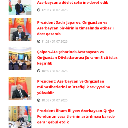
Azərbaycana dövlət səfərinə dəvət edib
12:03 / 31.07.2026
Prezident Sadır Japarov: Qırğızıstan və
Azərbaycan bir-birinin timsalında etibarlı
dost qazanıb
11:02 / 31.07.2026
Çolpon-Ata şəhərində Azərbaycan və
Qırğızıstan Dövlətlərarası Şuranın 3-cü iclası
keçirilib
10:59 / 31.07.2026
Prezident: Azərbaycan və Qırğızıstan
münasibətlərini müttəfiqlik səviyyəsinə
yüksəldir
10:58 / 31.07.2026
Prezident İlham Əliyev: Azərbaycan-Qırğız
Fondunun vəsaitlərinin artırılması barədə
qərar qəbul etdik