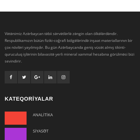
Vətənimiz Azərbaycan təbii sərvətlərlə zəngin olan ölkələrdəndir.
Respublikamızın bütün fiziki-coğrafi bölgələrində inşaat materiallarının bir
çox növləri yayılmışdır. Bu gün Azərbaycanda geniş vüsət almış tikinti-
quruculuq işlərinin bilavasitə yerli mineral xammal hesabına görülməsi bizi
sevindirir.
KATEQORİYALAR
ANALİTİKA
SİYASƏT