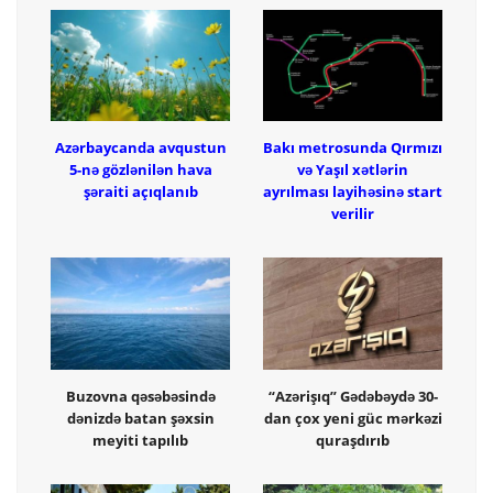
Azərbaycanda avqustun
Bakı metrosunda Qırmızı
5-nə gözlənilən hava
və Yaşıl xətlərin
şəraiti açıqlanıb
ayrılması layihəsinə start
verilir
Buzovna qəsəbəsində
“Azərişıq” Gədəbəydə 30-
dənizdə batan şəxsin
dan çox yeni güc mərkəzi
meyiti tapılıb
quraşdırıb