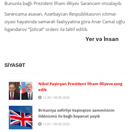
Bununla bağlı Prezident İlham Əliyev Sərəncam imzalayıb.
Sərəncama əsasən, Azərbaycan Respublikasının ictimai-
siyasi həyatında səmərəli fəaliyyətinə görə Anar Camal oğlu
İsgəndərov “Şöhrət” ordeni ilə təltif edilib.
Yer və İnsan
SİYASƏT
Nikol Paşinyan Prezident İlham Əliyevə zəng
edib
12:38 / 08.08.2026
Britaniya səfirliyi Vaşinqton sammitinin
ildönümü ilə bağlı bəyanat yayıb
12:01 / 08.08.2026