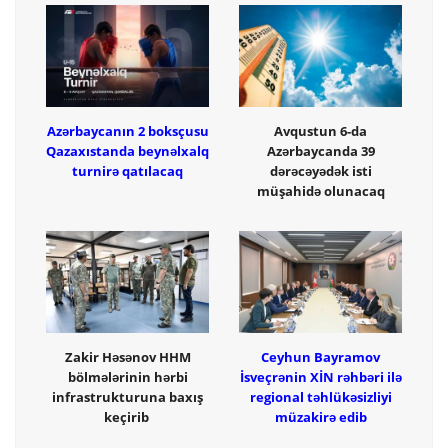
Azərbaycanın 2 boksçusu
Avqustun 6-da
Qazaxıstanda beynəlxalq
Azərbaycanda 39
turnirə qatılacaq
dərəcəyədək isti
müşahidə olunacaq
Zakir Həsənov HHM
Ceyhun Bayramov
bölmələrinin hərbi
İsveçrənin XİN rəhbəri ilə
infrastrukturuna baxış
regional təhlükəsizliyi
keçirib
müzakirə edib