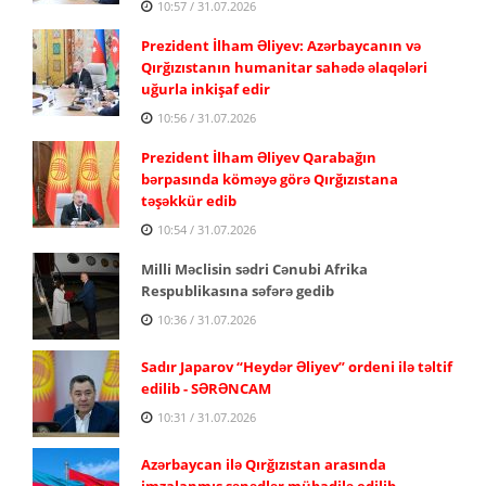
10:57 / 31.07.2026
Prezident İlham Əliyev: Azərbaycanın və
Qırğızıstanın humanitar sahədə əlaqələri
uğurla inkişaf edir
10:56 / 31.07.2026
Prezident İlham Əliyev Qarabağın
bərpasında köməyə görə Qırğızıstana
təşəkkür edib
10:54 / 31.07.2026
Milli Məclisin sədri Cənubi Afrika
Respublikasına səfərə gedib
10:36 / 31.07.2026
Sadır Japarov “Heydər Əliyev” ordeni ilə təltif
edilib - SƏRƏNCAM
10:31 / 31.07.2026
Azərbaycan ilə Qırğızıstan arasında
imzalanmış sənədlər mübadilə edilib