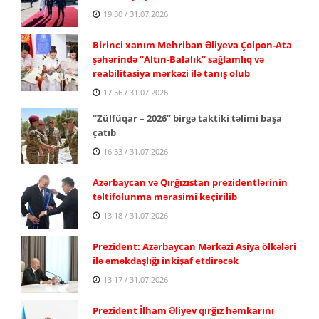
19:30 / 31.07.2026
Birinci xanım Mehriban Əliyeva Çolpon-Ata
şəhərində “Altın-Balalık” sağlamlıq və
reabilitasiya mərkəzi ilə tanış olub
17:56 / 31.07.2026
“Zülfüqar – 2026” birgə taktiki təlimi başa
çatıb
16:33 / 31.07.2026
Azərbaycan və Qırğızıstan prezidentlərinin
təltifolunma mərasimi keçirilib
13:18 / 31.07.2026
Prezident: Azərbaycan Mərkəzi Asiya ölkələri
ilə əməkdaşlığı inkişaf etdirəcək
13:17 / 31.07.2026
Prezident İlham Əliyev qırğız həmkarını