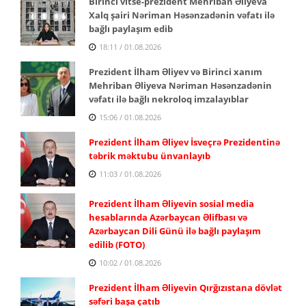
Birinci vitse-prezident Mehriban Əliyeva
Xalq şairi Nəriman Həsənzadənin vəfatı ilə
bağlı paylaşım edib
18:11 / 01.08.2026
Prezident İlham Əliyev və Birinci xanım
Mehriban Əliyeva Nəriman Həsənzadənin
vəfatı ilə bağlı nekroloq imzalayıblar
15:06 / 01.08.2026
Prezident İlham Əliyev İsveçrə Prezidentinə
təbrik məktubu ünvanlayıb
11:03 / 01.08.2026
Prezident İlham Əliyevin sosial media
hesablarında Azərbaycan Əlifbası və
Azərbaycan Dili Günü ilə bağlı paylaşım
edilib (FOTO)
10:02 / 01.08.2026
Prezident İlham Əliyevin Qırğızıstana dövlət
səfəri başa çatıb