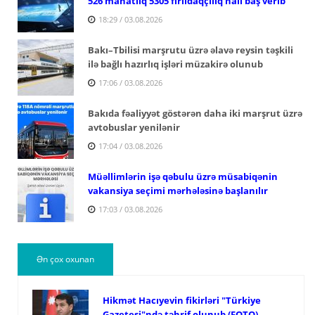
526 manatlıq 5305 fırıldaqçılıq halı baş verib
18:29 / 03.08.2026
Bakı–Tbilisi marşrutu üzrə əlavə reysin təşkili
ilə bağlı hazırlıq işləri müzakirə olunub
17:06 / 03.08.2026
Bakıda fəaliyyət göstərən daha iki marşrut üzrə
avtobuslar yenilənir
17:04 / 03.08.2026
Müəllimlərin işə qəbulu üzrə müsabiqənin
vakansiya seçimi mərhələsinə başlanılır
17:03 / 03.08.2026
Ən çox oxunan
Hikmət Hacıyevin fikirləri "Türkiye
Gazetesi"ndə təhrif olunub (FOTO)