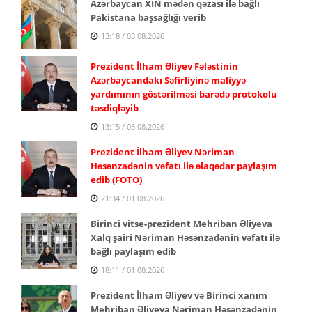
Azərbaycan XİN mədən qəzası ilə bağlı
Pakistana başsağlığı verib
13:18 / 03.08.2026
Prezident İlham Əliyev Fələstinin
Azərbaycandakı Səfirliyinə maliyyə
yardımının göstərilməsi barədə protokolu
təsdiqləyib
13:15 / 03.08.2026
Prezident İlham Əliyev Nəriman
Həsənzadənin vəfatı ilə əlaqədar paylaşım
edib (FOTO)
21:34 / 01.08.2026
Birinci vitse-prezident Mehriban Əliyeva
Xalq şairi Nəriman Həsənzadənin vəfatı ilə
bağlı paylaşım edib
18:11 / 01.08.2026
Prezident İlham Əliyev və Birinci xanım
Mehriban Əliyeva Nəriman Həsənzadənin