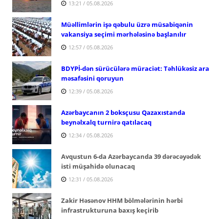
13:21 / 05.08.2026
Müəllimlərin işə qəbulu üzrə müsabiqənin
vakansiya seçimi mərhələsinə başlanılır
12:57 / 05.08.2026
BDYPİ-dən sürücülərə müraciət: Təhlükəsiz ara
məsafəsini qoruyun
12:39 / 05.08.2026
Azərbaycanın 2 boksçusu Qazaxıstanda
beynəlxalq turnirə qatılacaq
12:34 / 05.08.2026
Avqustun 6-da Azərbaycanda 39 dərəcəyədək
isti müşahidə olunacaq
12:31 / 05.08.2026
Zakir Həsənov HHM bölmələrinin hərbi
infrastrukturuna baxış keçirib