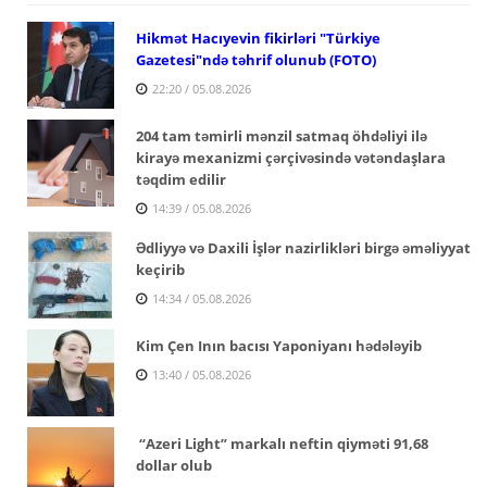
Hikmət Hacıyevin fikirləri "Türkiye
Gazetesi"ndə təhrif olunub (FOTO)
22:20 / 05.08.2026
204 tam təmirli mənzil satmaq öhdəliyi ilə
kirayə mexanizmi çərçivəsində vətəndaşlara
təqdim edilir
14:39 / 05.08.2026
Ədliyyə və Daxili İşlər nazirlikləri birgə əməliyyat
keçirib
14:34 / 05.08.2026
Kim Çen Inın bacısı Yaponiyanı hədələyib
13:40 / 05.08.2026
“Azeri Light” markalı neftin qiyməti 91,68
dollar olub