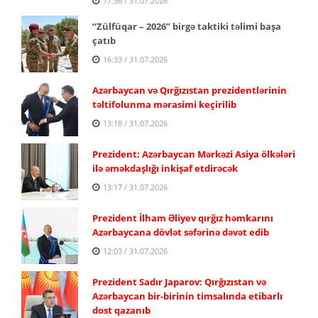
17:56 / 31.07.2026
“Zülfüqar – 2026” birgə taktiki təlimi başa
çatıb
16:33 / 31.07.2026
Azərbaycan və Qırğızıstan prezidentlərinin
təltifolunma mərasimi keçirilib
13:18 / 31.07.2026
Prezident: Azərbaycan Mərkəzi Asiya ölkələri
ilə əməkdaşlığı inkişaf etdirəcək
13:17 / 31.07.2026
Prezident İlham Əliyev qırğız həmkarını
Azərbaycana dövlət səfərinə dəvət edib
12:03 / 31.07.2026
Prezident Sadır Japarov: Qırğızıstan və
Azərbaycan bir-birinin timsalında etibarlı
dost qazanıb