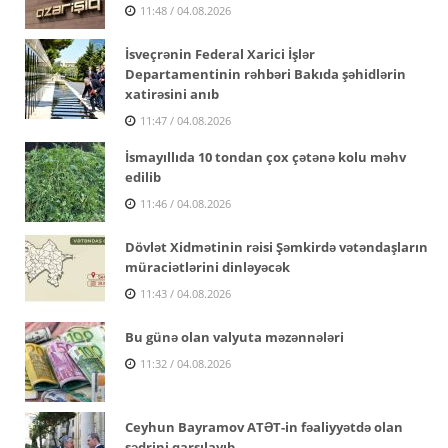
11:48 / 04.08.2026
İsveçrənin Federal Xarici İşlər
Departamentinin rəhbəri Bakıda şəhidlərin
xatirəsini anıb
11:47 / 04.08.2026
İsmayıllıda 10 tondan çox çətənə kolu məhv
edilib
11:46 / 04.08.2026
Dövlət Xidmətinin rəisi Şəmkirdə vətəndaşların
müraciətlərini dinləyəcək
11:43 / 04.08.2026
Bu günə olan valyuta məzənnələri
11:32 / 04.08.2026
Ceyhun Bayramov ATƏT-in fəaliyyətdə olan
sədrini qarşılayıb