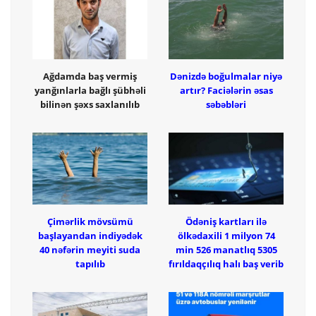
Ağdamda baş vermiş
Dənizdə boğulmalar niyə
yanğınlarla bağlı şübhəli
artır? Faciələrin əsas
bilinən şəxs saxlanılıb
səbəbləri
Çimərlik mövsümü
Ödəniş kartları ilə
başlayandan indiyədək
ölkədaxili 1 milyon 74
40 nəfərin meyiti suda
min 526 manatlıq 5305
tapılıb
fırıldaqçılıq halı baş verib