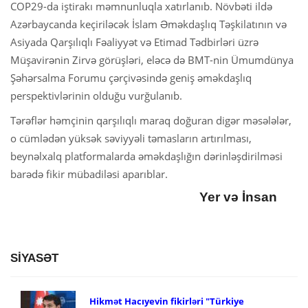
COP29-da iştirakı məmnunluqla xatırlanıb. Növbəti ildə
Azərbaycanda keçiriləcək İslam Əməkdaşlıq Təşkilatının və
Asiyada Qarşılıqlı Fəaliyyət və Etimad Tədbirləri üzrə
Müşavirənin Zirvə görüşləri, eləcə də BMT-nin Ümumdünya
Şəhərsalma Forumu çərçivəsində geniş əməkdaşlıq
perspektivlərinin olduğu vurğulanıb.
Tərəflər həmçinin qarşılıqlı maraq doğuran digər məsələlər,
o cümlədən yüksək səviyyəli təmasların artırılması,
beynəlxalq platformalarda əməkdaşlığın dərinləşdirilməsi
barədə fikir mübadiləsi aparıblar.
Yer və İnsan
SİYASƏT
Hikmət Hacıyevin fikirləri "Türkiye