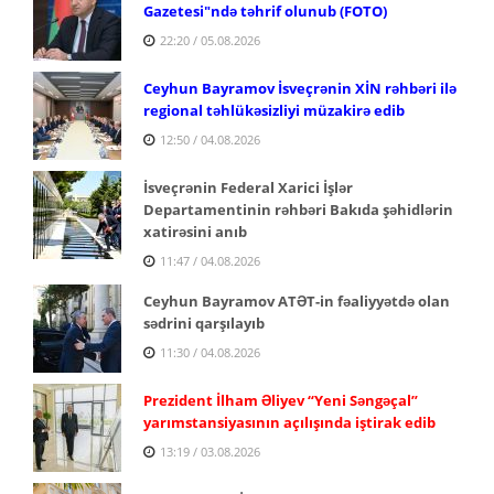
Gazetesi"ndə təhrif olunub (FOTO)
22:20 / 05.08.2026
Ceyhun Bayramov İsveçrənin XİN rəhbəri ilə
regional təhlükəsizliyi müzakirə edib
12:50 / 04.08.2026
İsveçrənin Federal Xarici İşlər
Departamentinin rəhbəri Bakıda şəhidlərin
xatirəsini anıb
11:47 / 04.08.2026
Ceyhun Bayramov ATƏT-in fəaliyyətdə olan
sədrini qarşılayıb
11:30 / 04.08.2026
Prezident İlham Əliyev “Yeni Səngəçal”
yarımstansiyasının açılışında iştirak edib
13:19 / 03.08.2026