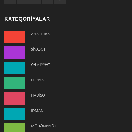
KATEQORİYALAR
ANALİTİKA
SİYASƏT
CƏMİYYƏT
DÜNYA
HADİSƏ
İDMAN
MƏDƏNİYYƏT