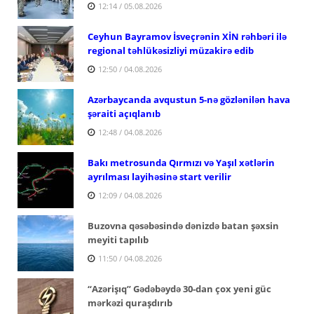
12:14 / 05.08.2026
Ceyhun Bayramov İsveçrənin XİN rəhbəri ilə
regional təhlükəsizliyi müzakirə edib
12:50 / 04.08.2026
Azərbaycanda avqustun 5-nə gözlənilən hava
şəraiti açıqlanıb
12:48 / 04.08.2026
Bakı metrosunda Qırmızı və Yaşıl xətlərin
ayrılması layihəsinə start verilir
12:09 / 04.08.2026
Buzovna qəsəbəsində dənizdə batan şəxsin
meyiti tapılıb
11:50 / 04.08.2026
“Azərişıq” Gədəbəydə 30-dan çox yeni güc
mərkəzi quraşdırıb