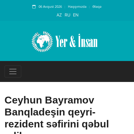
06 Avqust 2026
Haqqımızda
Əlaqə
AZ
RU
EN
Ceyhun Bayramov
Banqladeşin qeyri-
rezident səfirini qəbul