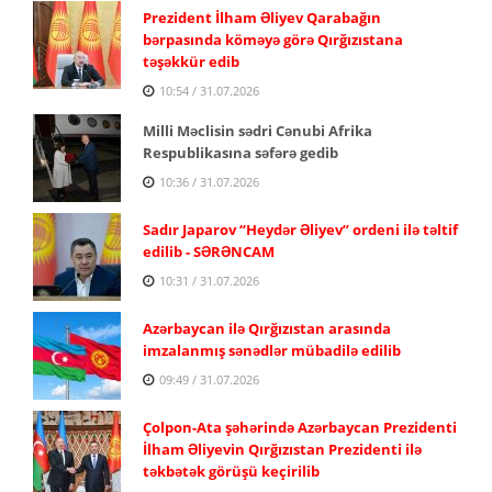
Prezident İlham Əliyev Qarabağın
bərpasında köməyə görə Qırğızıstana
təşəkkür edib
10:54 / 31.07.2026
Milli Məclisin sədri Cənubi Afrika
Respublikasına səfərə gedib
10:36 / 31.07.2026
Sadır Japarov “Heydər Əliyev” ordeni ilə təltif
edilib - SƏRƏNCAM
10:31 / 31.07.2026
Azərbaycan ilə Qırğızıstan arasında
imzalanmış sənədlər mübadilə edilib
09:49 / 31.07.2026
Çolpon-Ata şəhərində Azərbaycan Prezidenti
İlham Əliyevin Qırğızıstan Prezidenti ilə
təkbətək görüşü keçirilib