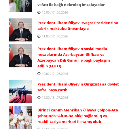
vəfatı ilə bağlı nekroloq imzalayıblar
15:06 / 01.08.2026
Prezident İlham Əliyev İsveçrə Prezidentinə
təbrik məktubu ünvanlayıb
11:03 / 01.08.2026
Prezident İlham Əliyevin sosial media
hesablarında Azərbaycan Əlifbası və
Azərbaycan Dili Günü ilə bağlı paylaşım
edilib (FOTO)
10:02 / 01.08.2026
Prezident İlham Əliyevin Qırğızıstana dövlət
səfəri başa çatıb
19:30 / 31.07.2026
Birinci xanım Mehriban Əliyeva Çolpon-Ata
şəhərində “Altın-Balalık” sağlamlıq və
reabilitasiya mərkəzi ilə tanış olub