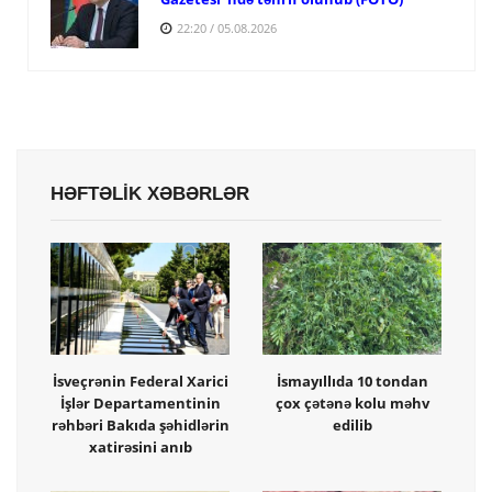
22:20 / 05.08.2026
HƏFTƏLİK XƏBƏRLƏR
İsveçrənin Federal Xarici
İsmayıllıda 10 tondan
İşlər Departamentinin
çox çətənə kolu məhv
rəhbəri Bakıda şəhidlərin
edilib
xatirəsini anıb