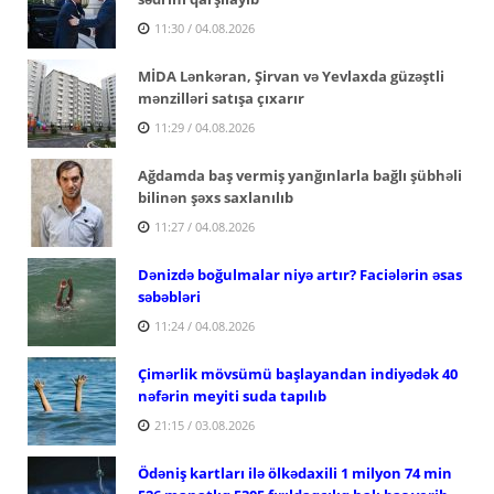
11:30 / 04.08.2026
MİDA Lənkəran, Şirvan və Yevlaxda güzəştli
mənzilləri satışa çıxarır
11:29 / 04.08.2026
Ağdamda baş vermiş yanğınlarla bağlı şübhəli
bilinən şəxs saxlanılıb
11:27 / 04.08.2026
Dənizdə boğulmalar niyə artır? Faciələrin əsas
səbəbləri
11:24 / 04.08.2026
Çimərlik mövsümü başlayandan indiyədək 40
nəfərin meyiti suda tapılıb
21:15 / 03.08.2026
Ödəniş kartları ilə ölkədaxili 1 milyon 74 min