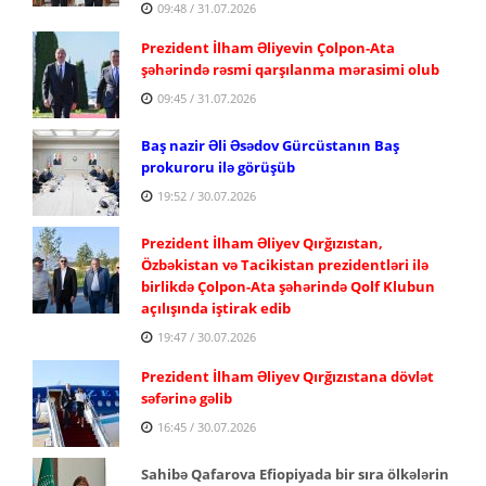
09:48 / 31.07.2026
Prezident İlham Əliyevin Çolpon-Ata
şəhərində rəsmi qarşılanma mərasimi olub
09:45 / 31.07.2026
Baş nazir Əli Əsədov Gürcüstanın Baş
prokuroru ilə görüşüb
19:52 / 30.07.2026
Prezident İlham Əliyev Qırğızıstan,
Özbəkistan və Tacikistan prezidentləri ilə
birlikdə Çolpon-Ata şəhərində Qolf Klubun
açılışında iştirak edib
19:47 / 30.07.2026
Prezident İlham Əliyev Qırğızıstana dövlət
səfərinə gəlib
16:45 / 30.07.2026
Sahibə Qafarova Efiopiyada bir sıra ölkələrin