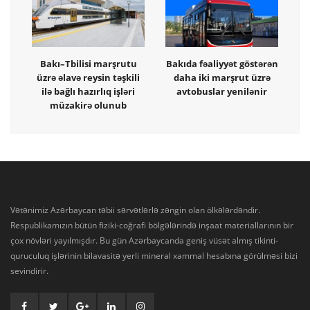
Bakı–Tbilisi marşrutu
Bakıda fəaliyyət göstərən
üzrə əlavə reysin təşkili
daha iki marşrut üzrə
ilə bağlı hazırlıq işləri
avtobuslar yenilənir
müzakirə olunub
Vətənimiz Azərbaycan təbii sərvətlərlə zəngin olan ölkələrdəndir.
Respublikamızın bütün fiziki-coğrafi bölgələrində inşaat materiallarının bir
çox növləri yayılmışdır. Bu gün Azərbaycanda geniş vüsət almış tikinti-
quruculuq işlərinin bilavasitə yerli mineral xammal hesabına görülməsi bizi
sevindirir.