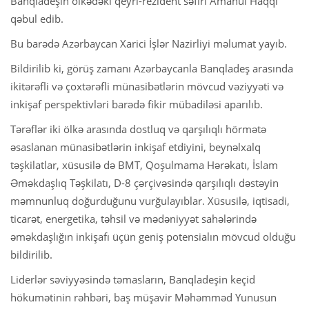
Banqladeşin ölkədəki qeyri-rezident səfiri Amanul Haqqı
qəbul edib.
Bu barədə Azərbaycan Xarici İşlər Nazirliyi məlumat yayıb.
Bildirilib ki, görüş zamanı Azərbaycanla Banqladeş arasında
ikitərəfli və çoxtərəfli münasibətlərin mövcud vəziyyəti və
inkişaf perspektivləri barədə fikir mübadiləsi aparılıb.
Tərəflər iki ölkə arasında dostluq və qarşılıqlı hörmətə
əsaslanan münasibətlərin inkişaf etdiyini, beynəlxalq
təşkilatlar, xüsusilə də BMT, Qoşulmama Hərəkatı, İslam
Əməkdaşlıq Təşkilatı, D-8 çərçivəsində qarşılıqlı dəstəyin
məmnunluq doğurduğunu vurğulayıblar. Xüsusilə, iqtisadi,
ticarət, energetika, təhsil və mədəniyyət sahələrində
əməkdaşlığın inkişafı üçün geniş potensialın mövcud olduğu
bildirilib.
Liderlər səviyyəsində təmasların, Banqladeşin keçid
hökumətinin rəhbəri, baş müşavir Məhəmməd Yunusun