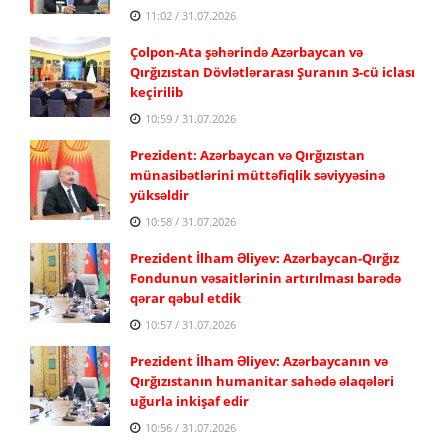
11:02 / 31.07.2026
Çolpon-Ata şəhərində Azərbaycan və
Qırğızıstan Dövlətlərarası Şuranın 3-cü iclası
keçirilib
10:59 / 31.07.2026
Prezident: Azərbaycan və Qırğızıstan
münasibətlərini müttəfiqlik səviyyəsinə
yüksəldir
10:58 / 31.07.2026
Prezident İlham Əliyev: Azərbaycan-Qırğız
Fondunun vəsaitlərinin artırılması barədə
qərar qəbul etdik
10:57 / 31.07.2026
Prezident İlham Əliyev: Azərbaycanın və
Qırğızıstanın humanitar sahədə əlaqələri
uğurla inkişaf edir
10:56 / 31.07.2026