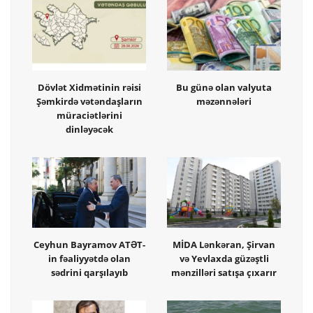
Dövlət Xidmətinin rəisi
Bu günə olan valyuta
Şəmkirdə vətəndaşların
məzənnələri
müraciətlərini
dinləyəcək
Ceyhun Bayramov ATƏT-
MİDA Lənkəran, Şirvan
in fəaliyyətdə olan
və Yevlaxda güzəştli
sədrini qarşılayıb
mənzilləri satışa çıxarır