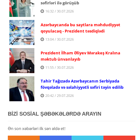
səfirləri ilə görüşüb
16:32 / 30.07.2026
Azərbaycanda bu saytlara məhdudiyyət
qoyulacaq - Prezident təsdiqlədi
13:04 / 30.07.2026
Prezident İlham Əliyev Mərakeş Kralına
məktub ünvanlayıb
11:55 / 30.07.2026
Tahir Tağızadə Azərbaycanın Serbiyada
fövqəladə və səlahiyyətli səfiri təyin edilib
20:42 / 29.07.2026
BİZİ SOSİAL ŞƏBƏKƏLƏRDƏ ARAYIN
Ən son xəbərləri ilk sən əldə et!